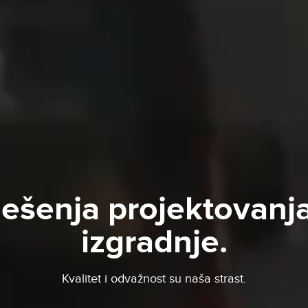
ešenja projektovanja
izgradnje.
Kvalitet i odvažnost su naša strast.